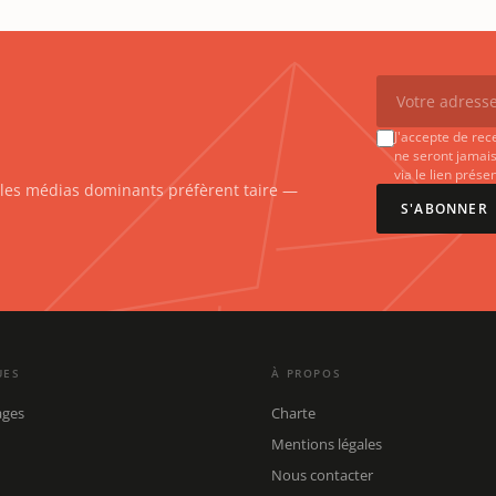
J'accepte de rec
ne seront jamais
via le lien prés
e les médias dominants préfèrent taire —
S'ABONNER
UES
À PROPOS
ages
Charte
Mentions légales
Nous contacter