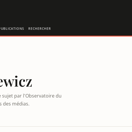
PUBLICATIONS
RECHERCHER
ewicz
e sujet par l'Observatoire du
es des médias.