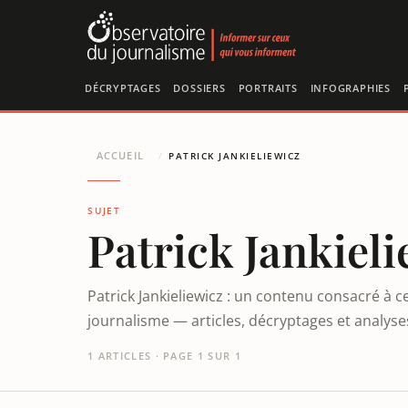
Panneau de gestion des cookies
DÉCRYPTAGES
DOSSIERS
PORTRAITS
INFOGRAPHIES
ACCUEIL
/
PATRICK JANKIELIEWICZ
SUJET
Patrick Jankieli
Patrick Jankieliewicz : un contenu consacré à c
journalisme — articles, décryptages et analys
1 ARTICLES · PAGE 1 SUR 1