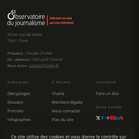
50 ter rue de Malte
75011 Paris
Claude Chollet
Président :
Édouard Chanot
Dir. rédaction :
contact@ojim.fr
Nous écrire :
RUBRIQUES
À PROPOS
SOUTENIR
Décryptages
Charte
Faire un don
Dossiers
Mentions légales
NOUS SUIVRE
Portraits
Nous contacter
Infographies
Plan du site
Publications
Rechercher
Ce site utilise des cookies et vous donne le contrôle sur