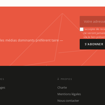
J'accepte de rec
ne seront jamais
via le lien prés
e les médias dominants préfèrent taire —
S'ABONNER
UES
À PROPOS
ages
Charte
Mentions légales
Nous contacter