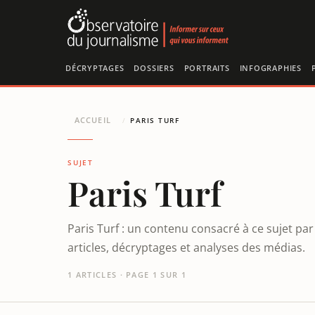
Panneau de gestion des cookies
DÉCRYPTAGES
DOSSIERS
PORTRAITS
INFOGRAPHIES
ACCUEIL
/
PARIS TURF
SUJET
Paris Turf
Paris Turf : un contenu consacré à ce sujet pa
articles, décryptages et analyses des médias.
1 ARTICLES · PAGE 1 SUR 1