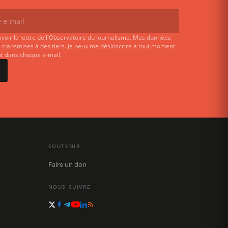
evoir la lettre de l'Observatoire du journalisme. Mes données
 transmises à des tiers. Je peux me désinscrire à tout moment
ent dans chaque e-mail.
SOUTENIR
Faire un don
NOUS SUIVRE