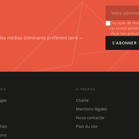
J'accepte de rec
ne seront jamais
via le lien prés
e les médias dominants préfèrent taire —
S'ABONNER
UES
À PROPOS
ages
Charte
Mentions légales
Nous contacter
hies
Plan du site
ions