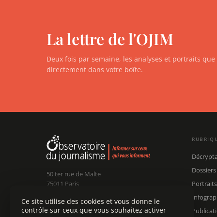
La lettre de l'OJIM
Deux fois par semaine, les analyses et portraits qu
directement dans votre boîte.
RUBRIQ
Décrypt
Dossiers
50 ter rue de Malte
75011 Paris
Portraits
Infograp
Ce site utilise des cookies et vous donne le
Claude Chollet
Président :
contrôle sur ceux que vous souhaitez activer
Publicat
Édouard Chanot
Dir. rédaction :