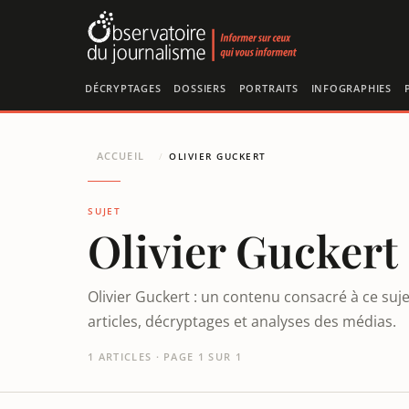
Panneau de gestion des cookies
DÉCRYPTAGES
DOSSIERS
PORTRAITS
INFOGRAPHIES
ACCUEIL
/
OLIVIER GUCKERT
SUJET
Olivier Guckert
Olivier Guckert : un contenu consacré à ce suj
articles, décryptages et analyses des médias.
1 ARTICLES · PAGE 1 SUR 1