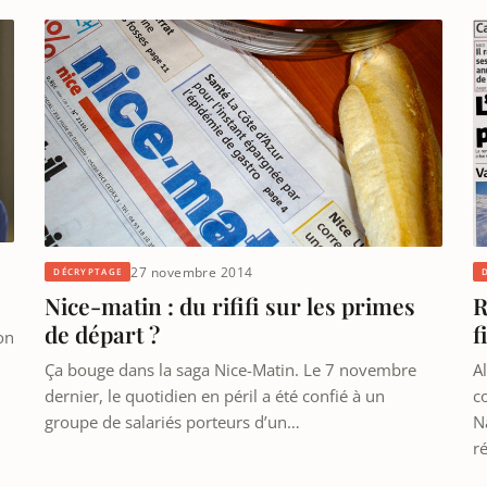
27 novembre 2014
DÉCRYPTAGE
Nice-matin : du rififi sur les primes
R
de départ ?
f
on
Ça bouge dans la saga Nice-Matin. Le 7 novembre
A
dernier, le quotidien en péril a été confié à un
c
groupe de salariés porteurs d’un…
N
r