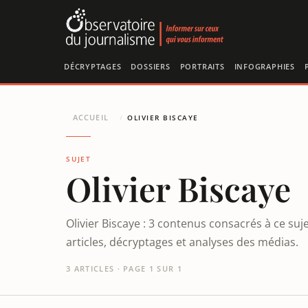
Panneau de gestion des cookies
DÉCRYPTAGES
DOSSIERS
PORTRAITS
INFOGRAPHIES
ACCUEIL
/
OLIVIER BISCAYE
SUJET
Olivier Biscaye
Olivier Biscaye : 3 contenus consacrés à ce su
articles, décryptages et analyses des médias.
3 ARTICLES · PAGE 1 SUR 1