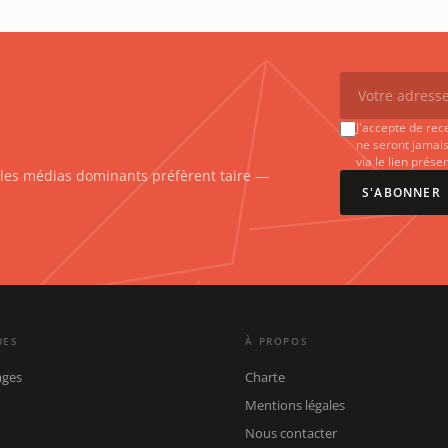
J'accepte de rec
ne seront jamais
via le lien prés
e les médias dominants préfèrent taire —
S'ABONNER
UES
À PROPOS
ages
Charte
Mentions légales
Nous contacter