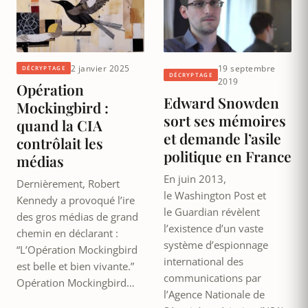
2 janvier 2025
19 septembre
DÉCRYPTAGE
DÉCRYPTAGE
2019
Opération
Edward Snowden
Mockingbird :
sort ses mémoires
quand la CIA
et demande l’asile
contrôlait les
politique en France
médias
En juin 2013,
Dernièrement, Robert
le Washington Post et
Kennedy a provoqué l’ire
le Guardian révèlent
des gros médias de grand
l’existence d’un vaste
chemin en déclarant :
système d’espionnage
“L’Opération Mockingbird
international des
est belle et bien vivante.”
communications par
Opération Mockingbird…
l’Agence Nationale de