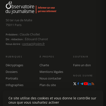
50 ter rue de Malte
75011 Paris
Claude Chollet
Président :
Édouard Chanot
Dir. rédaction :
contact@ojim.fr
Nous écrire :
RUBRIQUES
À PROPOS
SOUTENIR
Décryptages
Charte
Faire un don
Dossiers
Mentions légales
NOUS SUIVRE
Portraits
Nous contacter
Infographies
Plan du site
Publications
Rechercher
Ce site utilise des cookies et vous donne le contrôle sur
ceux que vous souhaitez activer