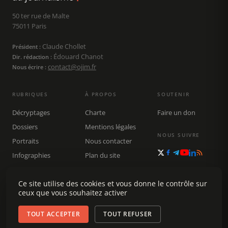
50 ter rue de Malte
75011 Paris
Claude Chollet
Président :
Édouard Chanot
Dir. rédaction :
contact@ojim.fr
Nous écrire :
RUBRIQUES
À PROPOS
SOUTENIR
Décryptages
Charte
Faire un don
Dossiers
Mentions légales
NOUS SUIVRE
Portraits
Nous contacter
Infographies
Plan du site
Publications
Rechercher
Ce site utilise des cookies et vous donne le contrôle sur
ceux que vous souhaitez activer
TOUT ACCEPTER
TOUT REFUSER