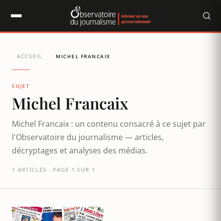
Panneau de gestion des cookies
ACCUEIL
/
MICHEL FRANCAIX
SUJET
Michel Francaix
Michel Francaix : un contenu consacré à ce sujet par
l'Observatoire du journalisme — articles,
décryptages et analyses des médias.
1 ARTICLES · PAGE 1 SUR 1