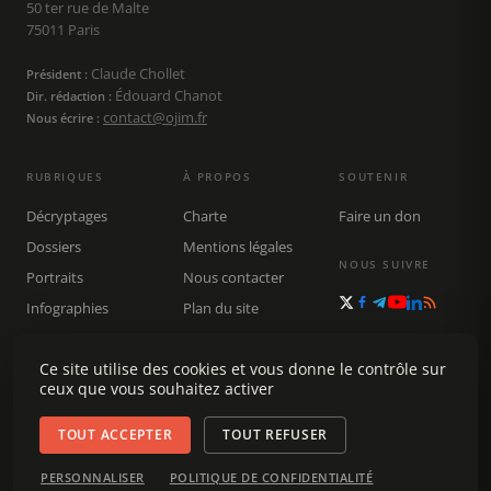
50 ter rue de Malte
75011 Paris
Claude Chollet
Président :
Édouard Chanot
Dir. rédaction :
contact@ojim.fr
Nous écrire :
RUBRIQUES
À PROPOS
SOUTENIR
Décryptages
Charte
Faire un don
Dossiers
Mentions légales
NOUS SUIVRE
Portraits
Nous contacter
Infographies
Plan du site
Publications
Rechercher
Ce site utilise des cookies et vous donne le contrôle sur
ceux que vous souhaitez activer
TOUT ACCEPTER
TOUT REFUSER
© 2026 Observatoire du journalisme (OJIM) · Tous droits réservés ·
PERSONNALISER
POLITIQUE DE CONFIDENTIALITÉ
Gestion des cookies