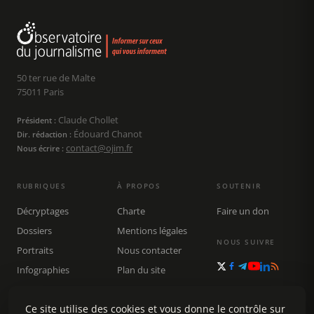
50 ter rue de Malte
75011 Paris
Claude Chollet
Président :
Édouard Chanot
Dir. rédaction :
contact@ojim.fr
Nous écrire :
RUBRIQUES
À PROPOS
SOUTENIR
Décryptages
Charte
Faire un don
Dossiers
Mentions légales
NOUS SUIVRE
Portraits
Nous contacter
Infographies
Plan du site
Publications
Rechercher
Ce site utilise des cookies et vous donne le contrôle sur