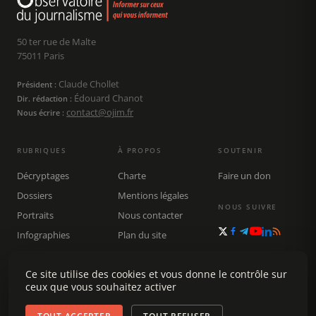
50 ter rue de Malte
75011 Paris
Claude Chollet
Président :
Édouard Chanot
Dir. rédaction :
contact@ojim.fr
Nous écrire :
RUBRIQUES
À PROPOS
SOUTENIR
Décryptages
Charte
Faire un don
Dossiers
Mentions légales
NOUS SUIVRE
Portraits
Nous contacter
Infographies
Plan du site
Publications
Rechercher
Ce site utilise des cookies et vous donne le contrôle sur
ceux que vous souhaitez activer