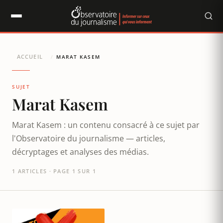
Panneau de gestion des cookies
ACCUEIL
/
MARAT KASEM
SUJET
Marat Kasem
Marat Kasem : un contenu consacré à ce sujet par
l'Observatoire du journalisme — articles,
décryptages et analyses des médias.
1 ARTICLES · PAGE 1 SUR 1