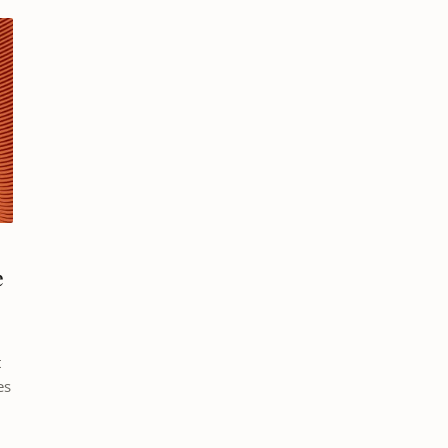
e
t
es