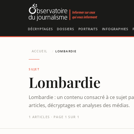
Panneau de gestion des cookies
DÉCRYPTAGES
DOSSIERS
PORTRAITS
INFOGRAPHIES
ACCUEIL
/
LOMBARDIE
SUJET
Lombardie
Lombardie : un contenu consacré à ce sujet pa
articles, décryptages et analyses des médias.
1 ARTICLES · PAGE 1 SUR 1