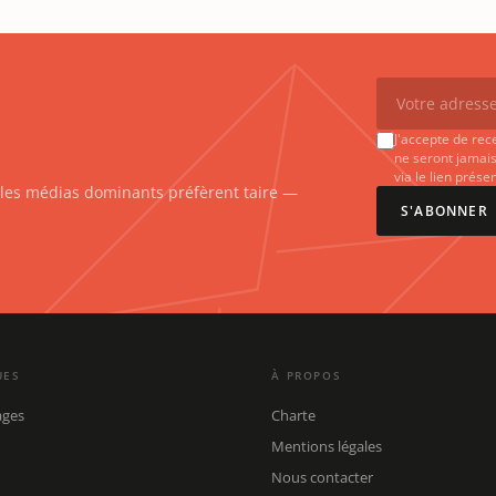
J'accepte de rec
ne seront jamais
via le lien prés
e les médias dominants préfèrent taire —
S'ABONNER
UES
À PROPOS
ages
Charte
Mentions légales
Nous contacter