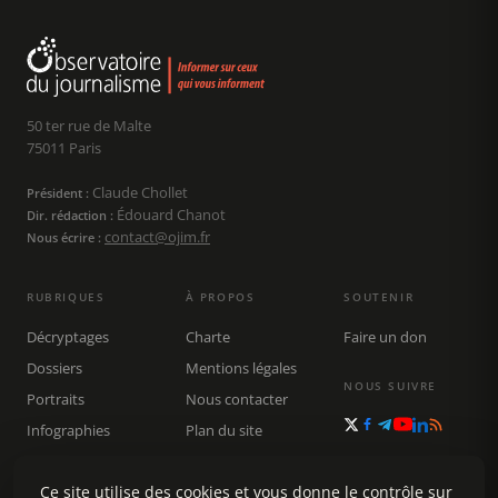
50 ter rue de Malte
75011 Paris
Claude Chollet
Président :
Édouard Chanot
Dir. rédaction :
contact@ojim.fr
Nous écrire :
RUBRIQUES
À PROPOS
SOUTENIR
Décryptages
Charte
Faire un don
Dossiers
Mentions légales
NOUS SUIVRE
Portraits
Nous contacter
Infographies
Plan du site
Publications
Rechercher
Ce site utilise des cookies et vous donne le contrôle sur