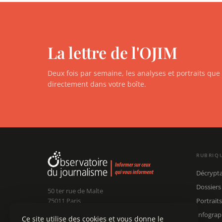
La lettre de l'OJIM
Deux fois par semaine, les analyses et portraits qu
directement dans votre boîte.
RUBRIQ
Décrypt
Dossiers
50 ter rue de Malte
75011 Paris
Portraits
Infograp
Ce site utilise des cookies et vous donne le
Claude Chollet
Président :