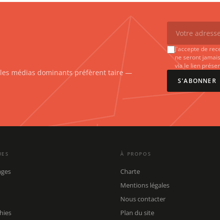
J'accepte de rec
ne seront jamais
via le lien prés
e les médias dominants préfèrent taire —
S'ABONNER
UES
À PROPOS
ages
Charte
Mentions légales
Nous contacter
hies
Plan du site