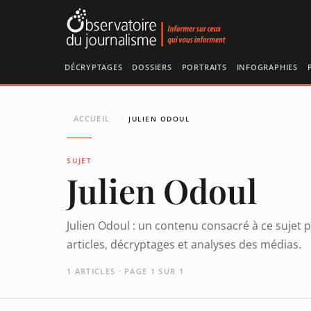
Panneau de gestion des cookies
DÉCRYPTAGES
DOSSIERS
PORTRAITS
INFOGRAPHIES
ACCUEIL
/
JULIEN ODOUL
SUJET
Julien Odoul
Julien Odoul : un contenu consacré à ce sujet 
articles, décryptages et analyses des médias.
1 ARTICLES · PAGE 1 SUR 1