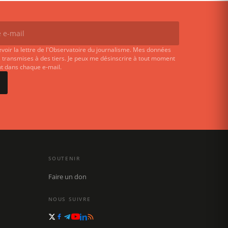
evoir la lettre de l'Observatoire du journalisme. Mes données
 transmises à des tiers. Je peux me désinscrire à tout moment
ent dans chaque e-mail.
SOUTENIR
Faire un don
NOUS SUIVRE