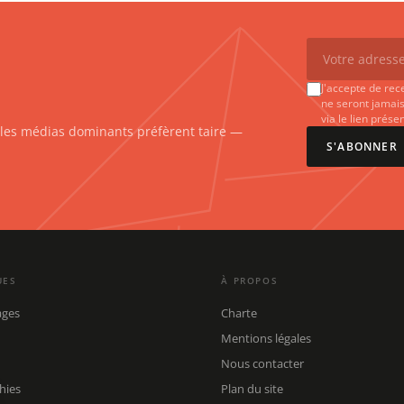
J'accepte de rec
ne seront jamais
via le lien prés
e les médias dominants préfèrent taire —
S'ABONNER
UES
À PROPOS
ages
Charte
Mentions légales
Nous contacter
hies
Plan du site