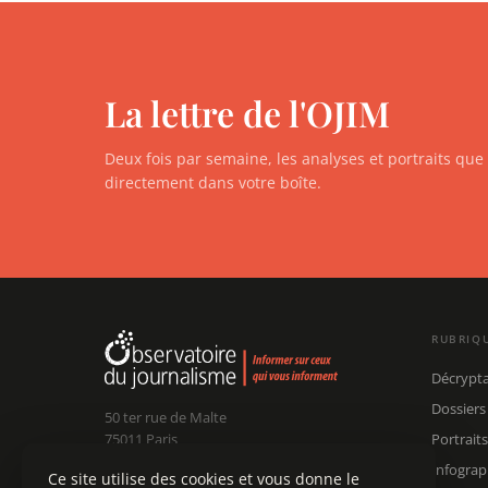
La lettre de l'OJIM
Deux fois par semaine, les analyses et portraits qu
directement dans votre boîte.
RUBRIQ
Décrypt
Dossiers
50 ter rue de Malte
75011 Paris
Portraits
Infograp
Ce site utilise des cookies et vous donne le
Claude Chollet
Président :