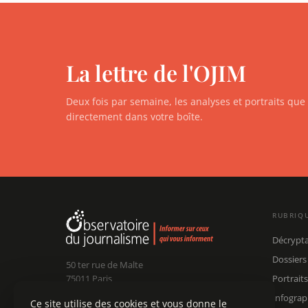
La lettre de l'OJIM
Deux fois par semaine, les analyses et portraits qu
directement dans votre boîte.
RUBRIQ
Décrypt
Dossiers
50 ter rue de Malte
75011 Paris
Portraits
Infograp
Ce site utilise des cookies et vous donne le
Claude Chollet
Président :