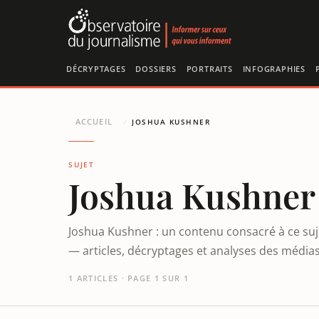
Panneau de gestion des cookies
DÉCRYPTAGES
DOSSIERS
PORTRAITS
INFOGRAPHIES
ACCUEIL
/
JOSHUA KUSHNER
SUJET
Joshua Kushner
Joshua Kushner : un contenu consacré à ce suj
— articles, décryptages et analyses des médias
1 ARTICLES · PAGE 1 SUR 1