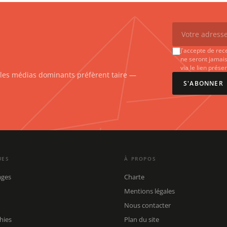
J'accepte de rec
ne seront jamais
via le lien prés
e les médias dominants préfèrent taire —
S'ABONNER
UES
À PROPOS
ages
Charte
Mentions légales
Nous contacter
hies
Plan du site