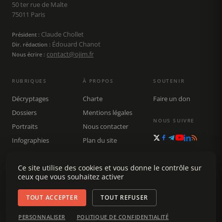
50 ter rue de Malte
75011 Paris
Claude Chollet
Président :
Édouard Chanot
Dir. rédaction :
contact@ojim.fr
Nous écrire :
RUBRIQUES
À PROPOS
SOUTENIR
Décryptages
Charte
Faire un don
Dossiers
Mentions légales
NOUS SUIVRE
Portraits
Nous contacter
Infographies
Plan du site
Publications
Rechercher
Ce site utilise des cookies et vous donne le contrôle sur
ceux que vous souhaitez activer
TOUT ACCEPTER
TOUT REFUSER
© 2026 Observatoire du journalisme (OJIM) · Tous droits réservés ·
PERSONNALISER
POLITIQUE DE CONFIDENTIALITÉ
Gestion des cookies