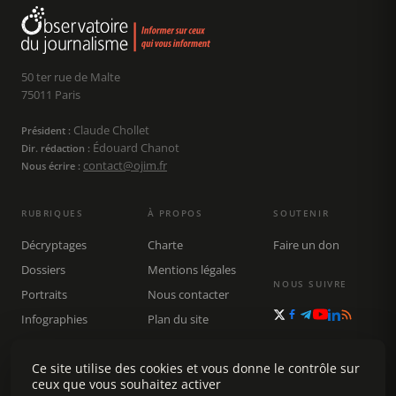
50 ter rue de Malte
75011 Paris
Claude Chollet
Président :
Édouard Chanot
Dir. rédaction :
contact@ojim.fr
Nous écrire :
RUBRIQUES
À PROPOS
SOUTENIR
Décryptages
Charte
Faire un don
Dossiers
Mentions légales
NOUS SUIVRE
Portraits
Nous contacter
Infographies
Plan du site
Publications
Rechercher
Ce site utilise des cookies et vous donne le contrôle sur
ceux que vous souhaitez activer