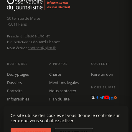
50 ter rue de Malte
75011 Paris
Claude Chollet
Président :
Édouard Chanot
Dir. rédaction :
contact@ojim.fr
Nous écrire :
RUBRIQUES
À PROPOS
SOUTENIR
Décryptages
Charte
Faire un don
Dossiers
Mentions légales
NOUS SUIVRE
Portraits
Nous contacter
Infographies
Plan du site
Publications
Ce site utilise des cookies et vous donne le contrôle sur
Rechercher
ceux que vous souhaitez activer