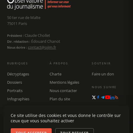
50 ter rue de Malte
75011 Paris
Claude Chollet
Président :
Édouard Chanot
Dir. rédaction :
contact@ojim.fr
Nous écrire :
RUBRIQUES
À PROPOS
SOUTENIR
Décryptages
Charte
Faire un don
Dossiers
Mentions légales
NOUS SUIVRE
Portraits
Nous contacter
Infographies
Plan du site
Publications
Rechercher
Ce site utilise des cookies et vous donne le contrôle sur
ceux que vous souhaitez activer