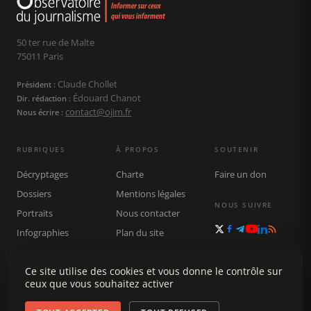
50 ter rue de Malte
75011 Paris
Claude Chollet
Président :
Édouard Chanot
Dir. rédaction :
contact@ojim.fr
Nous écrire :
RUBRIQUES
À PROPOS
SOUTENIR
Décryptages
Charte
Faire un don
Dossiers
Mentions légales
NOUS SUIVRE
Portraits
Nous contacter
Infographies
Plan du site
Publications
Rechercher
Ce site utilise des cookies et vous donne le contrôle sur
ceux que vous souhaitez activer