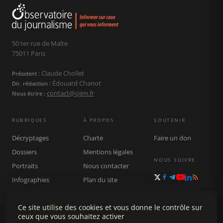
50 ter rue de Malte
75011 Paris
Claude Chollet
Président :
Édouard Chanot
Dir. rédaction :
contact@ojim.fr
Nous écrire :
RUBRIQUES
À PROPOS
SOUTENIR
Décryptages
Charte
Faire un don
Dossiers
Mentions légales
NOUS SUIVRE
Portraits
Nous contacter
Infographies
Plan du site
Publications
Rechercher
Ce site utilise des cookies et vous donne le contrôle sur
ceux que vous souhaitez activer