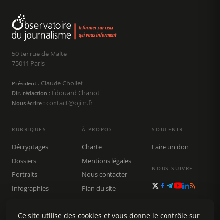
50 ter rue de Malte
75011 Paris
Claude Chollet
Président :
Édouard Chanot
Dir. rédaction :
contact@ojim.fr
Nous écrire :
RUBRIQUES
À PROPOS
SOUTENIR
Décryptages
Charte
Faire un don
Dossiers
Mentions légales
NOUS SUIVRE
Portraits
Nous contacter
Infographies
Plan du site
Publications
Rechercher
Ce site utilise des cookies et vous donne le contrôle sur