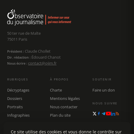
50 ter rue de Malte
75011 Paris
Claude Chollet
Président :
Édouard Chanot
Dir. rédaction :
contact@ojim.fr
Nous écrire :
RUBRIQUES
À PROPOS
SOUTENIR
Décryptages
Charte
Faire un don
Dossiers
Mentions légales
NOUS SUIVRE
Portraits
Nous contacter
Infographies
Plan du site
Publications
Rechercher
Ce site utilise des cookies et vous donne le contrôle sur