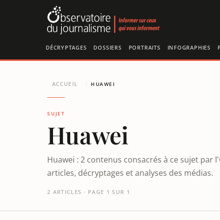
Panneau de gestion des cookies
DÉCRYPTAGES
DOSSIERS
PORTRAITS
INFOGRAPHIES
ACCUEIL
/
HUAWEI
SUJET
Huawei
Huawei : 2 contenus consacrés à ce sujet par 
articles, décryptages et analyses des médias.
2 ARTICLES · PAGE 1 SUR 1