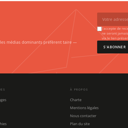
J'accepte de rec
ne seront jamais
via le lien prés
e les médias dominants préfèrent taire —
S'ABONNER
UES
À PROPOS
ages
Charte
Mentions légales
Nous contacter
hies
Plan du site