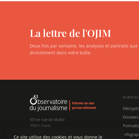
La lettre de l'OJIM
Deux fois par semaine, les analyses et portraits qu
directement dans votre boîte.
RUBRIQ
Décrypt
Dossiers
50 ter rue de Malte
75011 Paris
Portraits
Infograp
Ce site utilise des cookies et vous donne le
Claude Chollet
Président :