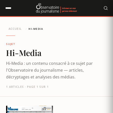
Panneau de gestion des cookies
ACCUEIL
/
HI-MEDIA
SUJET
Hi-Media
Hi-Media : un contenu consacré à ce sujet par
l'Observatoire du journalisme — articles,
décryptages et analyses des médias.
1 ARTICLES · PAGE 1 SUR 1