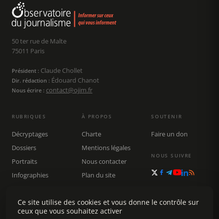
50 ter rue de Malte
75011 Paris
Claude Chollet
Président :
Édouard Chanot
Dir. rédaction :
contact@ojim.fr
Nous écrire :
RUBRIQUES
À PROPOS
SOUTENIR
Décryptages
Charte
Faire un don
Dossiers
Mentions légales
NOUS SUIVRE
Portraits
Nous contacter
Infographies
Plan du site
Publications
Ce site utilise des cookies et vous donne le contrôle sur
Rechercher
ceux que vous souhaitez activer