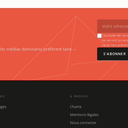
J'accepte de rec
ne seront jamais
via le lien prés
e les médias dominants préfèrent taire —
S'ABONNER
UES
À PROPOS
ages
Charte
Mentions légales
Nous contacter