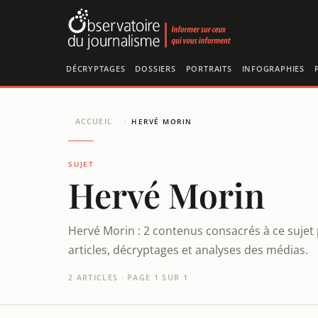
Panneau de gestion des cookies
DÉCRYPTAGES
DOSSIERS
PORTRAITS
INFOGRAPHIES
ACCUEIL
/
HERVÉ MORIN
SUJET
Hervé Morin
Hervé Morin : 2 contenus consacrés à ce sujet
articles, décryptages et analyses des médias.
2 ARTICLES · PAGE 1 SUR 1