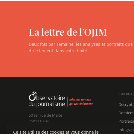
La lettre de l'OJIM
Deux fois par semaine, les analyses et portraits qu
directement dans votre boîte.
RUBRIQ
Décrypt
Dossiers
50 ter rue de Malte
75011 Paris
Portraits
Infograp
Ce site utilise des cookies et vous donne le
Claude Chollet
Président :