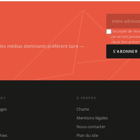
J'accepte de rec
ne seront jamais
via le lien prés
e les médias dominants préfèrent taire —
S'ABONNER
UES
À PROPOS
ages
Charte
Mentions légales
Nous contacter
hies
Plan du site