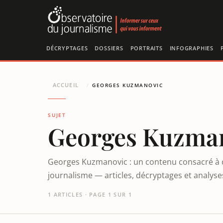
Panneau de gestion des cookies
DÉCRYPTAGES
DOSSIERS
PORTRAITS
INFOGRAPHIES
ACCUEIL
/
GEORGES KUZMANOVIC
SUJET
Georges Kuzma
Georges Kuzmanovic : un contenu consacré à c
journalisme — articles, décryptages et analys
1 ARTICLES · PAGE 1 SUR 1