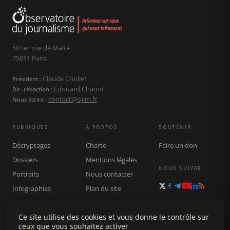
50 ter rue de Malte
75011 Paris
Claude Chollet
Président :
Édouard Chanot
Dir. rédaction :
contact@ojim.fr
Nous écrire :
RUBRIQUES
À PROPOS
SOUTENIR
Décryptages
Charte
Faire un don
Dossiers
Mentions légales
NOUS SUIVRE
Portraits
Nous contacter
Infographies
Plan du site
Publications
Ce site utilise des cookies et vous donne le contrôle sur
Rechercher
ceux que vous souhaitez activer