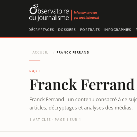
Panneau de gestion des cookies
DÉCRYPTAGES
DOSSIERS
PORTRAITS
INFOGRAPHIES
ACCUEIL
/
FRANCK FERRAND
SUJET
Franck Ferrand
Franck Ferrand : un contenu consacré à ce suj
articles, décryptages et analyses des médias.
1 ARTICLES · PAGE 1 SUR 1