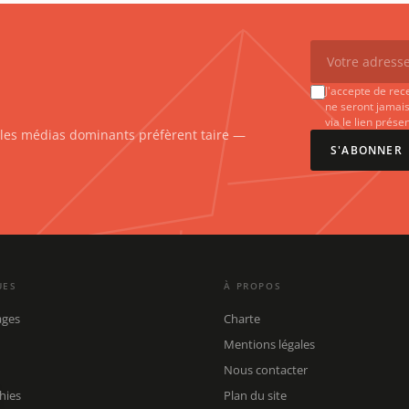
J'accepte de rec
ne seront jamais
via le lien prés
e les médias dominants préfèrent taire —
S'ABONNER
UES
À PROPOS
ages
Charte
Mentions légales
Nous contacter
hies
Plan du site