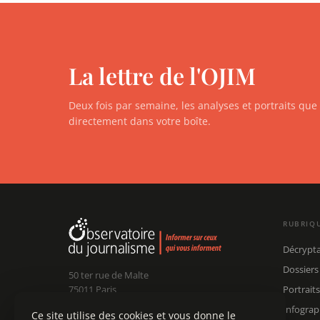
La lettre de l'OJIM
Deux fois par semaine, les analyses et portraits qu
directement dans votre boîte.
RUBRIQ
Décrypt
Dossiers
50 ter rue de Malte
75011 Paris
Portraits
Infograp
Ce site utilise des cookies et vous donne le
Claude Chollet
Président :