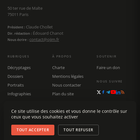
50 ter rue de Malte
75011 Paris
Claude Chollet
Président :
Édouard Chanot
Dir. rédaction :
contact@ojim.fr
Nous écrire :
RUBRIQUES
À PROPOS
SOUTENIR
Décryptages
Charte
Faire un don
Dossiers
Mentions légales
NOUS SUIVRE
Portraits
Nous contacter
Infographies
Plan du site
Publications
Rechercher
Ce site utilise des cookies et vous donne le contrôle sur
ceux que vous souhaitez activer
TOUT ACCEPTER
TOUT REFUSER
© 2026 Observatoire du journalisme (OJIM) · Tous droits réservés ·