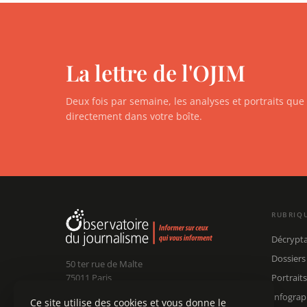
La lettre de l'OJIM
Deux fois par semaine, les analyses et portraits qu
directement dans votre boîte.
RUBRIQ
Décrypt
Dossiers
50 ter rue de Malte
75011 Paris
Portraits
Infograp
Ce site utilise des cookies et vous donne le
Claude Chollet
Président :