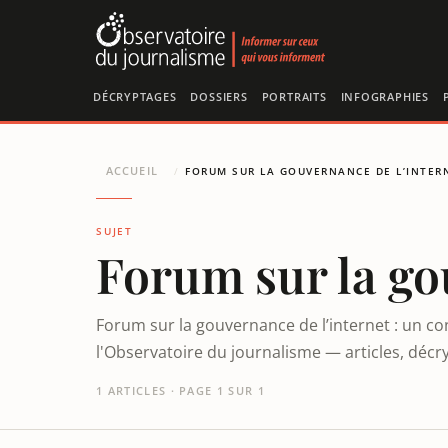
Panneau de gestion des cookies
DÉCRYPTAGES
DOSSIERS
PORTRAITS
INFOGRAPHIES
ACCUEIL
/
FORUM SUR LA GOUVERNANCE DE L’INTER
SUJET
Forum sur la go
Forum sur la gouvernance de l’internet : un co
l'Observatoire du journalisme — articles, décr
1 ARTICLES · PAGE 1 SUR 1