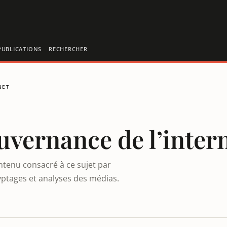
PUBLICATIONS
RECHERCHER
NET
uvernance de l’inter
ntenu consacré à ce sujet par
yptages et analyses des médias.