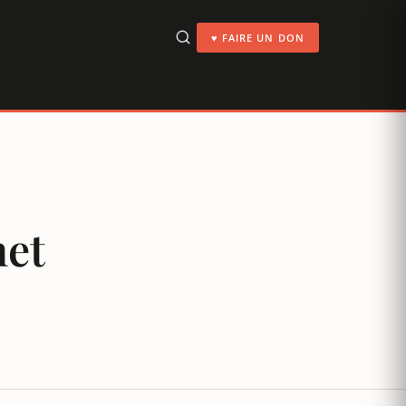
♥ FAIRE UN DON
net