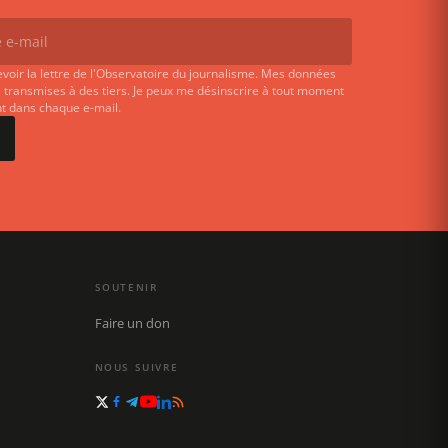
evoir la lettre de l'Observatoire du journalisme. Mes données
 transmises à des tiers. Je peux me désinscrire à tout moment
ent dans chaque e-mail.
SOUTENIR
Faire un don
NOUS SUIVRE