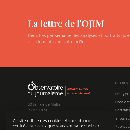
La lettre de l'OJIM
Deux fois par semaine, les analyses et portraits qu
directement dans votre boîte.
RUBRIQ
Décrypt
Dossiers
50 ter rue de Malte
75011 Paris
Portraits
Infograp
Ce site utilise des cookies et vous donne le
Claude Chollet
Président :
contrôle sur ceux que vous souhaitez activer
Publicat
Édouard Chanot
Dir. rédaction :