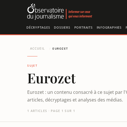
Panneau de gestion des cookies
DÉCRYPTAGES
DOSSIERS
PORTRAITS
INFOGRAPHIES
ACCUEIL
/
EUROZET
SUJET
Eurozet
Eurozet : un contenu consacré à ce sujet par 
articles, décryptages et analyses des médias.
1 ARTICLES · PAGE 1 SUR 1