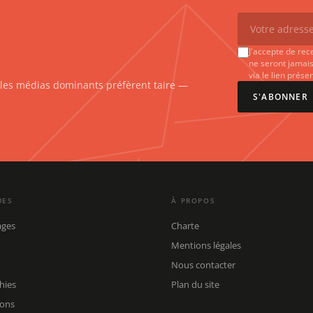
J'accepte de rec
ne seront jamais
via le lien prés
e les médias dominants préfèrent taire —
S'ABONNER
UES
À PROPOS
ages
Charte
Mentions légales
Nous contacter
hies
Plan du site
ions