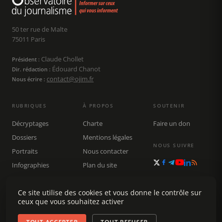
50 ter rue de Malte
75011 Paris
Claude Chollet
Président :
Édouard Chanot
Dir. rédaction :
contact@ojim.fr
Nous écrire :
RUBRIQUES
À PROPOS
SOUTENIR
Décryptages
Charte
Faire un don
Dossiers
Mentions légales
NOUS SUIVRE
Portraits
Nous contacter
Infographies
Plan du site
Publications
Rechercher
Ce site utilise des cookies et vous donne le contrôle sur
ceux que vous souhaitez activer