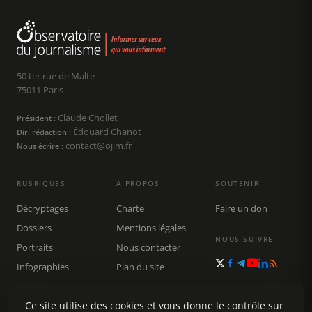
50 ter rue de Malte
75011 Paris
Claude Chollet
Président :
Édouard Chanot
Dir. rédaction :
contact@ojim.fr
Nous écrire :
RUBRIQUES
À PROPOS
SOUTENIR
Décryptages
Charte
Faire un don
Dossiers
Mentions légales
NOUS SUIVRE
Portraits
Nous contacter
Infographies
Plan du site
Publications
Rechercher
Ce site utilise des cookies et vous donne le contrôle sur