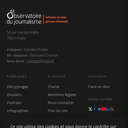
50 ter rue de Malte
75011 Paris
Claude Chollet
Président :
Édouard Chanot
Dir. rédaction :
contact@ojim.fr
Nous écrire :
RUBRIQUES
À PROPOS
SOUTENIR
Décryptages
Charte
Faire un don
Dossiers
Mentions légales
NOUS SUIVRE
Portraits
Nous contacter
Infographies
Plan du site
Publications
Rechercher
Ce site utilise des cookies et vous donne le contrôle sur