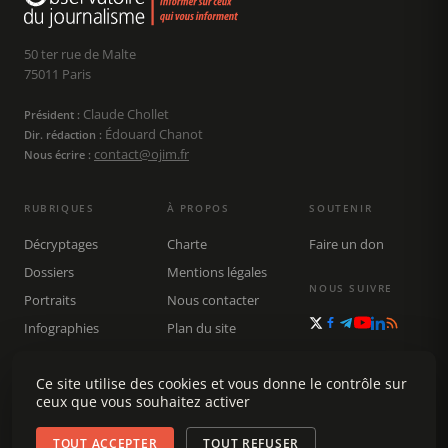
50 ter rue de Malte
75011 Paris
Claude Chollet
Président :
Édouard Chanot
Dir. rédaction :
contact@ojim.fr
Nous écrire :
RUBRIQUES
À PROPOS
SOUTENIR
Décryptages
Charte
Faire un don
Dossiers
Mentions légales
NOUS SUIVRE
Portraits
Nous contacter
Infographies
Plan du site
Publications
Rechercher
Ce site utilise des cookies et vous donne le contrôle sur
ceux que vous souhaitez activer
TOUT ACCEPTER
TOUT REFUSER