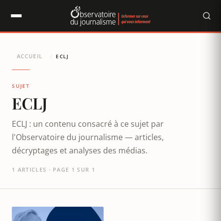
Panneau de gestion des cookies
ACCUEIL
/
ECLJ
SUJET
ECLJ
ECLJ : un contenu consacré à ce sujet par
l'Observatoire du journalisme — articles,
décryptages et analyses des médias.
1 ARTICLES · PAGE 1 SUR 1