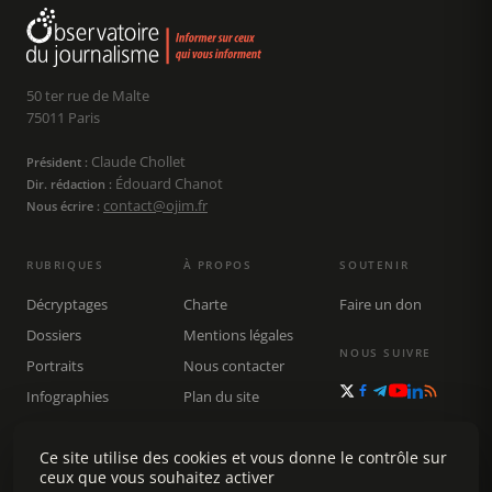
50 ter rue de Malte
75011 Paris
Claude Chollet
Président :
Édouard Chanot
Dir. rédaction :
contact@ojim.fr
Nous écrire :
RUBRIQUES
À PROPOS
SOUTENIR
Décryptages
Charte
Faire un don
Dossiers
Mentions légales
NOUS SUIVRE
Portraits
Nous contacter
Infographies
Plan du site
Publications
Rechercher
Ce site utilise des cookies et vous donne le contrôle sur
ceux que vous souhaitez activer