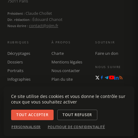
75011 Paris
Claude Chollet
Président :
Édouard Chanot
Dir. rédaction :
contact@ojim.fr
Nous écrire :
RUBRIQUES
À PROPOS
SOUTENIR
Décryptages
Charte
Faire un don
Dossiers
Mentions légales
NOUS SUIVRE
Portraits
Nous contacter
Infographies
Plan du site
Publications
Rechercher
Ce site utilise des cookies et vous donne le contrôle sur
ceux que vous souhaitez activer
TOUT ACCEPTER
TOUT REFUSER
© 2026 Observatoire du journalisme (OJIM) · Tous droits réservés ·
PERSONNALISER
POLITIQUE DE CONFIDENTIALITÉ
Gestion des cookies