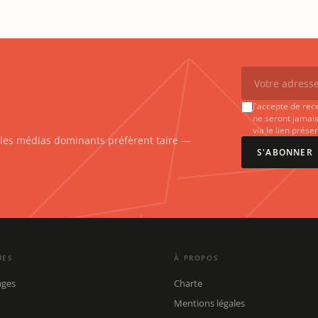
J'accepte de rec
ne seront jamais
via le lien prés
e les médias dominants préfèrent taire —
S'ABONNER
UES
À PROPOS
ages
Charte
Mentions légales