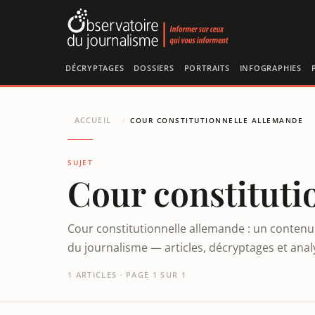
Panneau de gestion des cookies
DÉCRYPTAGES
DOSSIERS
PORTRAITS
INFOGRAPHIES
ACCUEIL
/
COUR CONSTITUTIONNELLE ALLEMANDE
SUJET
Cour constituti
Cour constitutionnelle allemande : un contenu 
du journalisme — articles, décryptages et ana
1 ARTICLES · PAGE 1 SUR 1