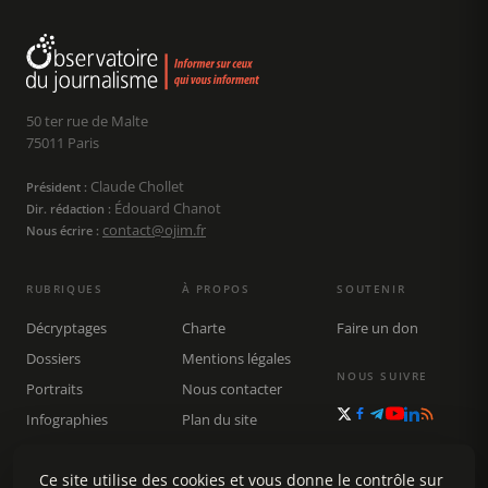
50 ter rue de Malte
75011 Paris
Claude Chollet
Président :
Édouard Chanot
Dir. rédaction :
contact@ojim.fr
Nous écrire :
RUBRIQUES
À PROPOS
SOUTENIR
Décryptages
Charte
Faire un don
Dossiers
Mentions légales
NOUS SUIVRE
Portraits
Nous contacter
Infographies
Plan du site
Publications
Rechercher
Ce site utilise des cookies et vous donne le contrôle sur