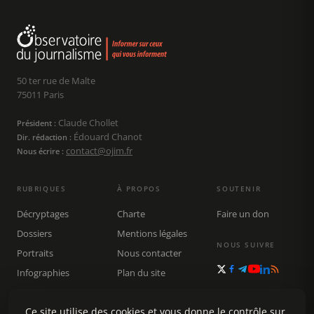
50 ter rue de Malte
75011 Paris
Claude Chollet
Président :
Édouard Chanot
Dir. rédaction :
contact@ojim.fr
Nous écrire :
RUBRIQUES
À PROPOS
SOUTENIR
Décryptages
Charte
Faire un don
Dossiers
Mentions légales
NOUS SUIVRE
Portraits
Nous contacter
Infographies
Plan du site
Publications
Rechercher
Ce site utilise des cookies et vous donne le contrôle sur