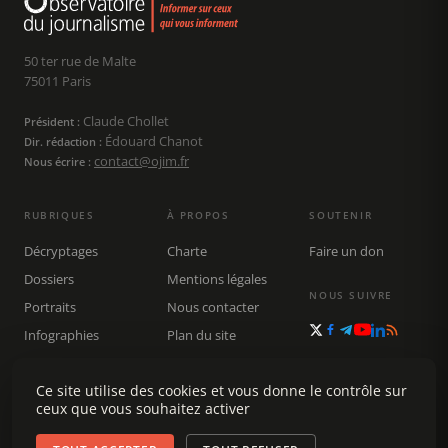
50 ter rue de Malte
75011 Paris
Claude Chollet
Président :
Édouard Chanot
Dir. rédaction :
contact@ojim.fr
Nous écrire :
RUBRIQUES
À PROPOS
SOUTENIR
Décryptages
Charte
Faire un don
Dossiers
Mentions légales
NOUS SUIVRE
Portraits
Nous contacter
Infographies
Plan du site
Publications
Rechercher
Ce site utilise des cookies et vous donne le contrôle sur
ceux que vous souhaitez activer