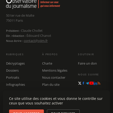
50 ter rue de Malte
75011 Paris
Claude Chollet
Président :
Édouard Chanot
Dir. rédaction :
contact@ojim.fr
Nous écrire :
RUBRIQUES
À PROPOS
SOUTENIR
Décryptages
Charte
Faire un don
Dossiers
Mentions légales
NOUS SUIVRE
Portraits
Nous contacter
Infographies
Plan du site
Publications
Rechercher
Ce site utilise des cookies et vous donne le contrôle sur
ceux que vous souhaitez activer