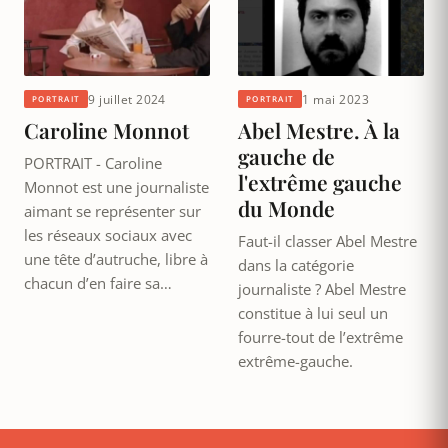
9 juillet 2024
1 mai 2023
PORTRAIT
PORTRAIT
Caroline Monnot
Abel Mestre. À la
gauche de
PORTRAIT - Caroline
l'extrême gauche
Monnot est une journaliste
du Monde
aimant se représenter sur
les réseaux sociaux avec
Faut-il classer Abel Mestre
une tête d’autruche, libre à
dans la catégorie
chacun d’en faire sa…
journaliste ? Abel Mestre
constitue à lui seul un
fourre-tout de l’extrême
extrême-gauche.