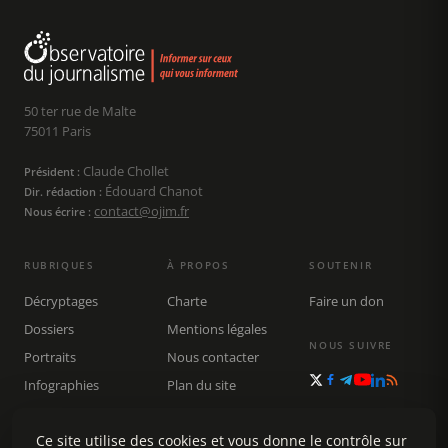
50 ter rue de Malte
75011 Paris
Claude Chollet
Président :
Édouard Chanot
Dir. rédaction :
contact@ojim.fr
Nous écrire :
RUBRIQUES
À PROPOS
SOUTENIR
Décryptages
Charte
Faire un don
Dossiers
Mentions légales
NOUS SUIVRE
Portraits
Nous contacter
Infographies
Plan du site
Publications
Rechercher
Ce site utilise des cookies et vous donne le contrôle sur