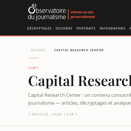
Panneau de gestion des cookies
DÉCRYPTAGES
DOSSIERS
PORTRAITS
INFOGRAPHIES
ACCUEIL
/
CAPITAL RESEARCH CENTER
SUJET
Capital Researc
Capital Research Center : un contenu consacré 
journalisme — articles, décryptages et analys
1 ARTICLES · PAGE 1 SUR 1