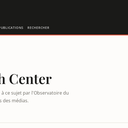
PUBLICATIONS
RECHERCHER
h Center
à ce sujet par l'Observatoire du
es des médias.