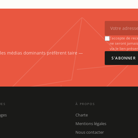
J'accepte de rec
ne seront jamais
via le lien prés
e les médias dominants préfèrent taire —
S'ABONNER
UES
À PROPOS
ages
Charte
Mentions légales
Nous contacter