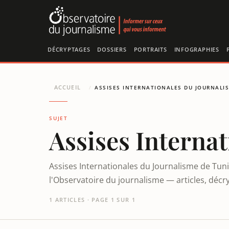
Panneau de gestion des cookies
DÉCRYPTAGES
DOSSIERS
PORTRAITS
INFOGRAPHIES
ACCUEIL
/
ASSISES INTERNATIONALES DU JOURNALI
SUJET
Assises Interna
Assises Internationales du Journalisme de Tuni
l'Observatoire du journalisme — articles, décr
1 ARTICLES · PAGE 1 SUR 1