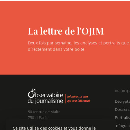
La lettre de l'OJIM
Deux fois par semaine, les analyses et portraits qu
directement dans votre boîte.
RUBRIQ
Décrypt
Dossiers
50 ter rue de Malte
75011 Paris
Portraits
Infograp
Ce site utilise des cookies et vous donne le
Claude Chollet
Président :