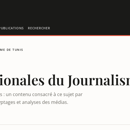
PUBLICATIONS
RECHERCHER
SME DE TUNIS
tionales du Journali
s : un contenu consacré à ce sujet par
yptages et analyses des médias.