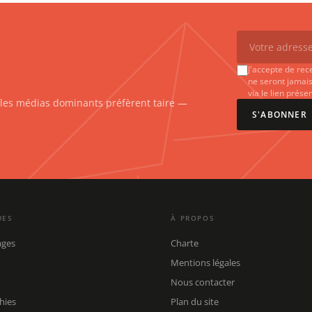
J'accepte de rec
ne seront jamais
via le lien prés
e les médias dominants préfèrent taire —
S'ABONNER
UES
À PROPOS
ages
Charte
Mentions légales
Nous contacter
hies
Plan du site