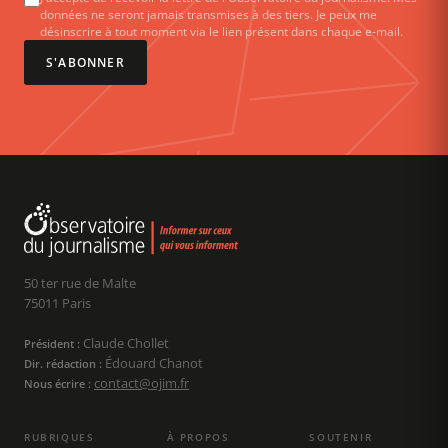
données ne seront jamais transmises à des tiers. Je peux me
désinscrire à tout moment via le lien présent dans chaque e-mail.
S'ABONNER
50 ter rue de Malte
75011 Paris
Claude Chollet
Président :
Édouard Chanot
Dir. rédaction :
contact@ojim.fr
Nous écrire :
RUBRIQUES
À PROPOS
SOUTENIR