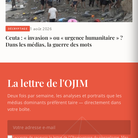
1 août 2026
DÉCRYPTAGE
Ceuta : « invasion » ou « urgence humanitaire » ?
Dans les médias, la guerre des mots
La lettre de l'OJIM
Deux fois par semaine, les analyses et portraits que les
médias dominants préfèrent taire — directement dans
votre boîte.
J'accepte de recevoir la lettre de l'Observatoire du journalisme. Mes