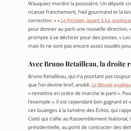
Wauquiez mordre la poussière. Un député croisé
ricanait franchement, l’œil gourmand et la lan
correction. » »
Le Parisien
, quant à lui, expliqu
pour donner au parti une nouvelle direction, 
prompte à se déchirer pour des postes. » Les 
mais ils ne sont pas encore assez soudés pou
Avec Bruno Retailleau, la droite 
Bruno Retailleau, qui n’a pourtant pas toujou
que l’on devine bref, anobli.
Le Monde
expliqu
« remettre en ordre de marche le parti ». Pou
l’exemple ». Il est cependant bon gagnant et « 
ces louanges à la lumière des
Échos
, qui rapp
Ciotti qui s’allie au Rassemblement National,
présidentielle, au point de contracter des d